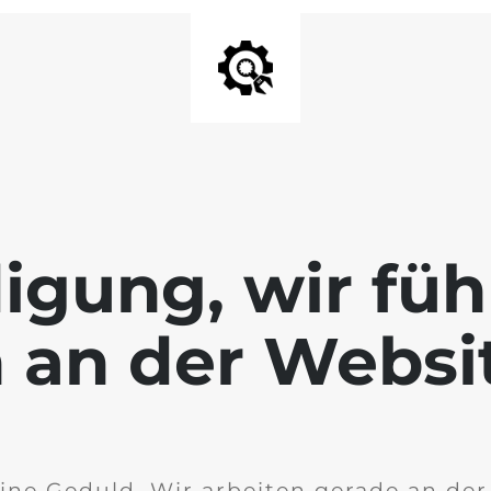
igung, wir füh
 an der Websi
ine Geduld. Wir arbeiten gerade an de