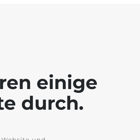
ren einige
te durch.
r Website und