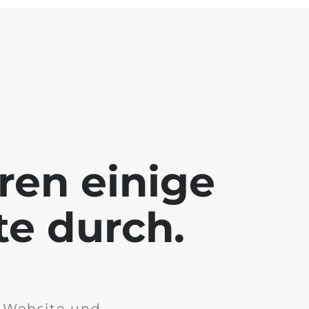
ren einige
te durch.
r Website und