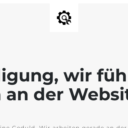
igung, wir füh
 an der Websi
ine Geduld. Wir arbeiten gerade an de